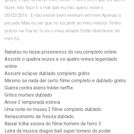
fazer, não faço E o mal que eu não quero, esse s
05/02/2016 · E não existe bem nenhum em mim Apenas o
pecado Mas eu sei que no tocante ao meu interior Tenho
prazer na Tua lei Tu és o meu amado Então liberta-me de
mim Eu …
Nanatsu no taizai prisioneiros do ceu completo online
Assistir o quebra nozes e os quatro reinos legendado
online
Assistir eclipse dublado completo grátis
Mesmo se nada der certo filme completo e dublado gratis
Guerra contra aliens trailer netflix
Gritos mortais dublado
Arrow 2 temporada estreia
Uma noite no museu 2 filme completo dublado
Renascimento de freeza dublado
Baixar trilha sonora do filme homem de ferro 3
Letra da musica dragon ball super torneio do poder