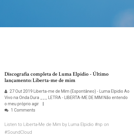
Discografia completa de Luma Elpidio - Último
lançamento: Liberta-me de mim
27 Out 2019 Liberta-me de Mim (Espontâneo) - Luma Elpidio Ao
Vivo na Onda Dura ___ LETRA - LIBERTA-ME DE MIM Não entendo
o meu próprio agir
1 Comments
Listen to Liberta-Me de Mim by Luma Elpidio #np on
#SoundCloud