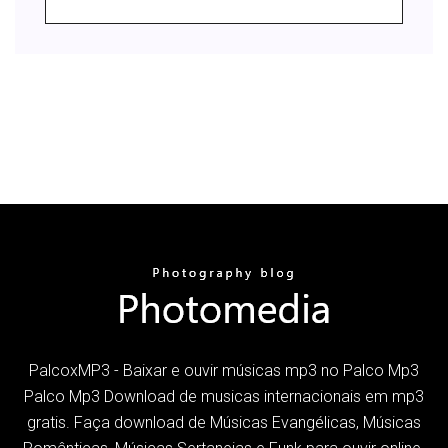
PalcoxMP3 - Baixar e ouvir músicas mp3 no Palco Mp3
Palco Mp3 Download de musicas internacionais em mp3
gratis. Faça download de Músicas Evangélicas, Músicas