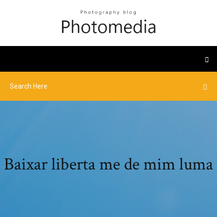
Baixar liberta me de mim luma