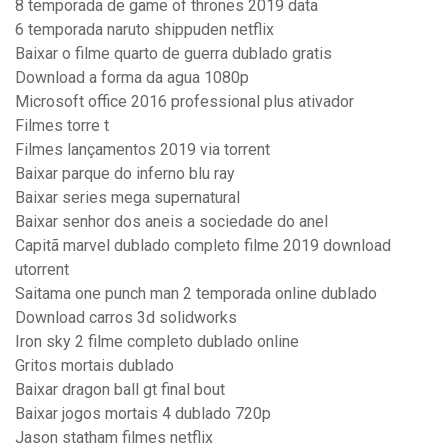
8 temporada de game of thrones 2019 data
6 temporada naruto shippuden netflix
Baixar o filme quarto de guerra dublado gratis
Download a forma da agua 1080p
Microsoft office 2016 professional plus ativador
Filmes torre t
Filmes lançamentos 2019 via torrent
Baixar parque do inferno blu ray
Baixar series mega supernatural
Baixar senhor dos aneis a sociedade do anel
Capitã marvel dublado completo filme 2019 download
utorrent
Saitama one punch man 2 temporada online dublado
Download carros 3d solidworks
Iron sky 2 filme completo dublado online
Gritos mortais dublado
Baixar dragon ball gt final bout
Baixar jogos mortais 4 dublado 720p
Jason statham filmes netflix