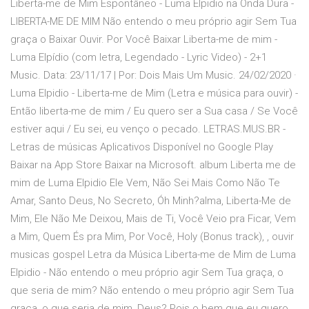
Liberta-me de Mim Espontâneo - Luma Elpidio na Onda Dura -
LIBERTA-ME DE MIM Não entendo o meu próprio agir Sem Tua
graça o Baixar Ouvir. Por Você Baixar Liberta-me de mim -
Luma Elpídio (com letra, Legendado - Lyric Video) - 2+1
Music. Data: 23/11/17 | Por: Dois Mais Um Music. 24/02/2020 ·
Luma Elpidio - Liberta-me de Mim (Letra e música para ouvir) -
Então liberta-me de mim / Eu quero ser a Sua casa / Se Você
estiver aqui / Eu sei, eu venço o pecado. LETRAS.MUS.BR -
Letras de músicas Aplicativos Disponível no Google Play
Baixar na App Store Baixar na Microsoft. album Liberta me de
mim de Luma Elpidio Ele Vem, Não Sei Mais Como Não Te
Amar, Santo Deus, No Secreto, Óh Minh?alma, Liberta-Me de
Mim, Ele Não Me Deixou, Mais de Ti, Você Veio pra Ficar, Vem
a Mim, Quem És pra Mim, Por Você, Holy (Bonus track), , ouvir
musicas gospel Letra da Música Liberta-me de Mim de Luma
Elpidio - Não entendo o meu próprio agir Sem Tua graça, o
que seria de mim? Não entendo o meu próprio agir Sem Tua
graça, o que seria de mim, Deus? Pois o bem que eu quero