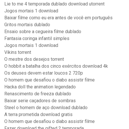
Lie to me 4 temporada dublado download utorrent
Jogos mortais 1 download
Baixar filme como eu era antes de você em português
Gritos mortais dublado
Ensaio sobre a cegueira filme dublado
Fantasia coringa infantil simples
Jogos mortais 1 download
Vikins torrent
O mestre dos desejos torrent
O hobbit a batalha dos cinco exércitos download 4k
Os deuses devem estar loucos 2 720p
O homem que desafiou o diabo assistir filme
Hacka doll the animation legendado
Renascimento de freeza dublado
Baixar serie caçadores de sombras
Steel o homem de aço download dublado
A terra prometida download gratis
O homem que desafiou o diabo assistir filme
Fazer download the gifted 2 temporada