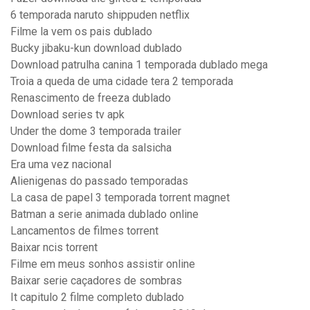
6 temporada naruto shippuden netflix
Filme la vem os pais dublado
Bucky jibaku-kun download dublado
Download patrulha canina 1 temporada dublado mega
Troia a queda de uma cidade tera 2 temporada
Renascimento de freeza dublado
Download series tv apk
Under the dome 3 temporada trailer
Download filme festa da salsicha
Era uma vez nacional
Alienigenas do passado temporadas
La casa de papel 3 temporada torrent magnet
Batman a serie animada dublado online
Lancamentos de filmes torrent
Baixar ncis torrent
Filme em meus sonhos assistir online
Baixar serie caçadores de sombras
It capitulo 2 filme completo dublado