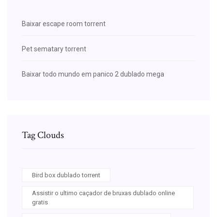
Baixar escape room torrent
Pet sematary torrent
Baixar todo mundo em panico 2 dublado mega
Tag Clouds
Bird box dublado torrent
Assistir o ultimo caçador de bruxas dublado online
gratis