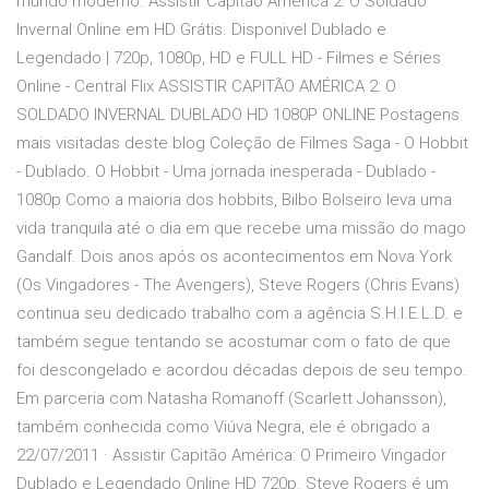
mundo moderno. Assistir Capitão América 2: O Soldado
Invernal Online em HD Grátis. Disponivel Dublado e
Legendado | 720p, 1080p, HD e FULL HD - Filmes e Séries
Online - Central Flix ASSISTIR CAPITÃO AMÉRICA 2: O
SOLDADO INVERNAL DUBLADO HD 1080P ONLINE Postagens
mais visitadas deste blog Coleção de Filmes Saga - O Hobbit
- Dublado. O Hobbit - Uma jornada inesperada - Dublado -
1080p Como a maioria dos hobbits, Bilbo Bolseiro leva uma
vida tranquila até o dia em que recebe uma missão do mago
Gandalf. Dois anos após os acontecimentos em Nova York
(Os Vingadores - The Avengers), Steve Rogers (Chris Evans)
continua seu dedicado trabalho com a agência S.H.I.E.L.D. e
também segue tentando se acostumar com o fato de que
foi descongelado e acordou décadas depois de seu tempo.
Em parceria com Natasha Romanoff (Scarlett Johansson),
também conhecida como Viúva Negra, ele é obrigado a
22/07/2011 · Assistir Capitão América: O Primeiro Vingador
Dublado e Legendado Online HD 720p. Steve Rogers é um