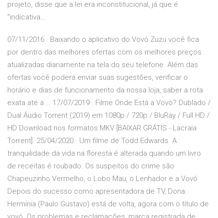
projeto, disse que a lei era inconstitucional, já que é
“indicativa…
07/11/2016 · ‎Baixando o aplicativo do Vovó Zuzu você fica
por dentro das melhores ofertas com os melhores preços
atualizadas diariamente na tela do seu telefone. Além das
ofertas você poderá enviar suas sugestões, verificar o
horário e dias de funcionamento da nossa loja, saber a rota
exata até a … 17/07/2019 · Filme Onde Está a Vovó? Dublado /
Dual Áudio Torrent (2019) em 1080p / 720p / BluRay / Full HD /
HD Download nos formatos MKV [BAIXAR GRÁTIS - Lacraia
Torrent]. 25/04/2020 · Um filme de Todd Edwards. A
tranquilidade da vida na floresta é alterada quando um livro
de receitas é roubado. Os suspeitos do crime são
Chapeuzinho Vermelho, o Lobo Mau, o Lenhador e a Vovó
Depois do sucesso como apresentadora de TV, Dona
Hermínia (Paulo Gustavo) está de volta, agora com o título de
vovó. Os problemas e reclamações, marca registrada de